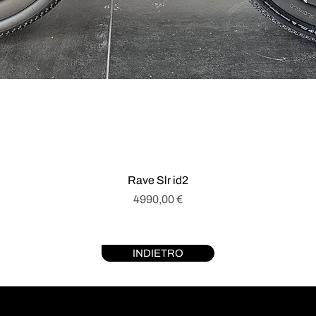
Rave Slr id2
Prezzo
4990,00 €
INDIETRO