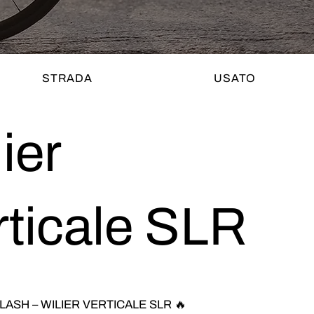
STRADA
USATO
ier
rticale SLR
LASH – WILIER VERTICALE SLR 🔥