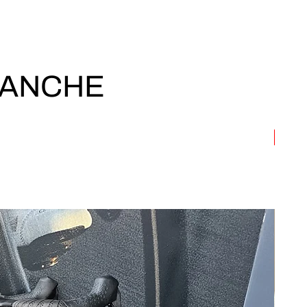
 ANCHE
Allum