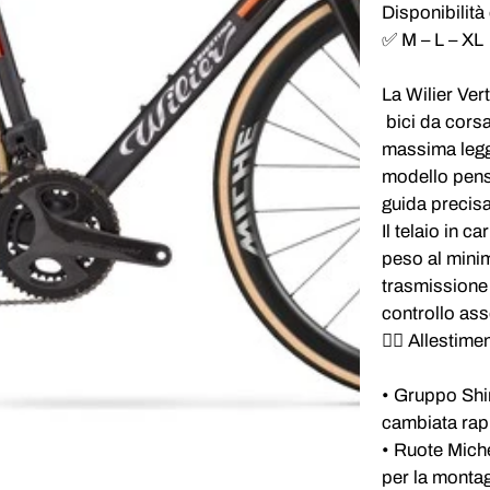
Disponibilità
✅ M – L – XL
La
Wilier Ver
bici da corsa 
massima legge
modello pensa
guida precis
Il telaio in c
peso al minim
trasmissione
controllo ass
🚴‍♂️ Allesti
• Gruppo Shi
cambiata rapi
• Ruote Miche
per la montag