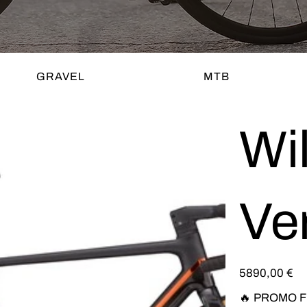
GRAVEL
MTB
Wil
Ve
Prezzo
5890,00 €
🔥 PROMO F