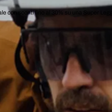
ale con
sconti fino al 30%
su una
Super Legge